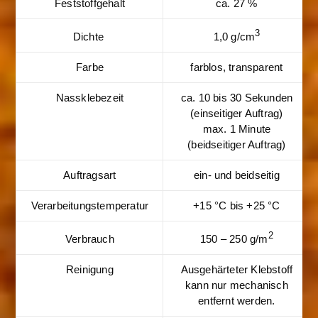
Feststoffgehalt
ca. 27 %
3
Dichte
1,0 g/cm
Farbe
farblos, transparent
Nassklebezeit
ca. 10 bis 30 Sekunden
(einseitiger Auftrag)
max. 1 Minute
(beidseitiger Auftrag)
Auftragsart
ein- und beidseitig
Verarbeitungstemperatur
+15 °C bis +25 °C
2
Verbrauch
150 – 250 g/m
Reinigung
Ausgehärteter Klebstoff
kann nur mechanisch
entfernt werden.