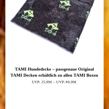
TAMI Hundedecke – passgenaue Original
TAMI Decken erhältlich zu allen TAMI Boxen
Preisspanne:
25,99
€
–
80,99
€
25,99€
bis
80,99€